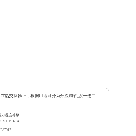
用在热交换器上，根据用途可分为分流调节型(一进二
压力温度等级
SME B16.34
B/T9131