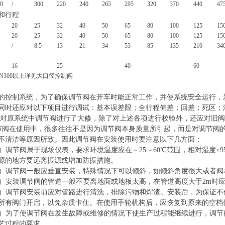
0
/
300
220
240
265
295
320
370
440
47
和行程
20
25
32
40
50
65
80
100
125
15
20
25
32
40
50
65
80
100
125
15
/
8.5
13
21
34
53
85
135
210
34
16
25
40
60
N300以上详见大口径控制阀
的控制系统，为了确保调节阀在开车时能正常工作，并使系统安全运行，
同时还应对以下项目进行调试：基本误差限；全行程偏差；回差；死区；
系统中调节阀进行了大修，除了对上述各项进行校验外，还应对旧阀的
用中，很多往往不是因为调节阀本身质量所引起，而是对调节阀的安
不清洁等原因所致。因此调节阀在安装使用时要注意以下几方面：
属于现场仪表，要求环境温度应在－25～60℃范围，相对湿度≤95
源的地方要远离振源或增加防振措施。
阀一般应垂直安装，特殊情况下可以倾斜，如倾斜角度很大或者阀本
调节阀的管道一般不要离地面或地板太高，在管道高度大于2m时应尽
阀安装前应对管路进行清洗，排除污物和焊渣。安装后，为保证不使
所有阀门开启，以免杂质卡住。在使用手轮机构后，应恢复到原来的空档
使调节阀在发生故障或维修的情况下使生产过程能继续进行，调节阀
艺过程的要求。