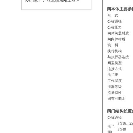
公司地址：
瓯北镇东瓯工业区
阀本体主要参
形 式
公称通径
公称压力
阀体阀盖材质
阀内件材质
填 料
执行机构
与执行器连接
阀盖类型
连接方式
法兰距
工作温度
泄漏等级
流量特性
固有可调比
阀门结构长度(
公称通径
PN16、25
法兰
PN40
距L