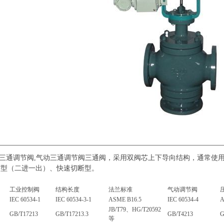
动三通调节阀,气动三通调节阀三通阀，采用双阀芯上下导向结构，通常使
节型（二进一出）、快速切断型。
工业控制阀
结构长度
法兰标准
气动调节阀
IEC 60534-1
IEC 60534-3-1
ASME B16.5
IEC 60534-4
A
JB/T79、HG/T20592
GB/T17213
GB/T17213.3
GB/T4213
G
等