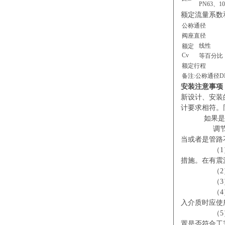
PN63、10
额定流量系数
公称通径
阀座直径
线性
额定
Cv
等百分比
额定行程
备注:公称通径D
安装注意事项
新设计、安装
计要求相符。
如果是对原
调节阀在使
当或者是管路
（1）调节阀
措施。在有震
（2）调节
（3）安装
（4）调节
入介质时应使
（5）为了
置是否符合工