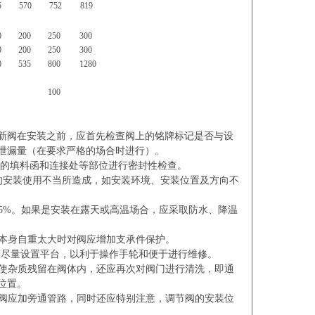
5
570
752
819
0
200
250
300
0
200
250
300
0
535
800
1280
100
新阀在安装之前，应首先检查阀上的铭牌标记是否与设
泄漏量（在要求严格的场合时进行）。
填料函和连接处等部位进行密封性检查。
装使用不当所造成，如安装环境、安装位置及方向不
%。如果是安装在露天或高温场合，应采取防水、降温
身自重太大时对阀应增加支承件保护。
量设置平台，以利于操作手轮和便于进行维修。
杂质残留在阀体内，还应再次对阀门进行清洗，即通
位置。
应加旁通管路，同时还应特别注意，调节阀的安装位