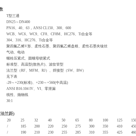
数
T型三通
DN25～DN400
PN16、40、63，ANSI CL150、300、600
WCB、WC6、WC9、CF8、CF8M、HC276、Ti合金等
304、316、HC276、Ti合金等
聚四氟乙烯V形、柔性石墨、聚四氟乙烯盘根、柔性石墨夹镍丝
气动、电动
螺栓压紧式、圆螺母锁紧式
标准型、高温型(散热片)、波纹管型
法兰型（RF、MFM、RJ）、焊接型（SW、BW）
见下表
-29～+230(标准)、+230～+560(中高温)
ANSI B16.104 IV、VI、零泄漏
线性、抛物线
30:1
法兰距)
20
25
32
40
50
65
80
100
125
15
/
185
200
220
250
275
300
350
410
45
/
190
210
230
255
285
310
355
425
46