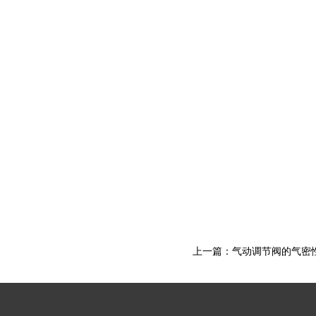
上一篇：气动调节阀的气密