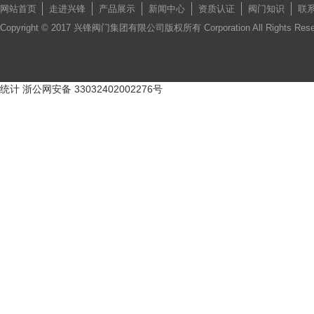
网站首页
走进兴锋
产品展示
新闻中心
资质认证
阀门知识
联
Copyright © 2017 兴锋阀门集团有限公司版权所有 Corporation All Rights Re
统计
浙公网安备 33032402002276号