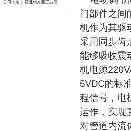
公司地址：
瓯北镇东瓯工业区
门部件之间
机作为其驱
采用同步齿
能够吸收震
机电源220V
5VDC的
程信号，电
运作，实现
对管道内流