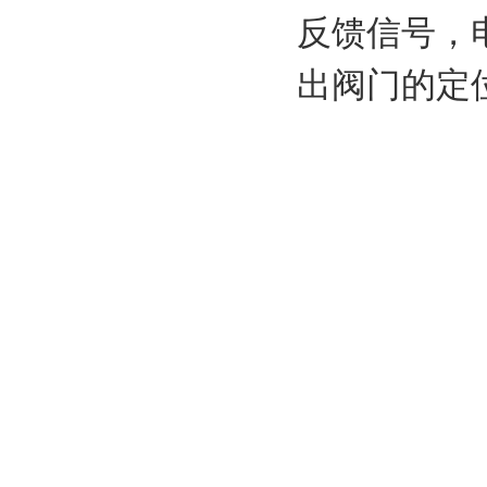
反馈信号，
出阀门的定