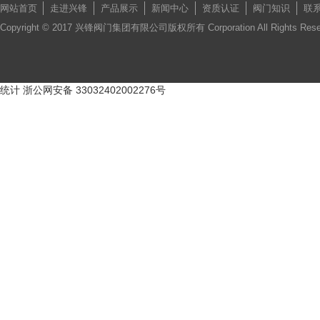
网站首页
走进兴锋
产品展示
新闻中心
资质认证
阀门知识
联
Copyright © 2017 兴锋阀门集团有限公司版权所有 Corporation All Rights Re
统计
浙公网安备 33032402002276号