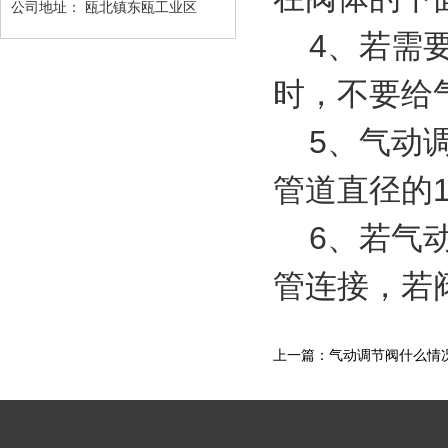
公司地址：
瓯北镇东瓯工业区
4、若需要
时，不要给
5、气动调
管道直径的
6、若气动
管连接，若
上一篇：气动调节阀什么情