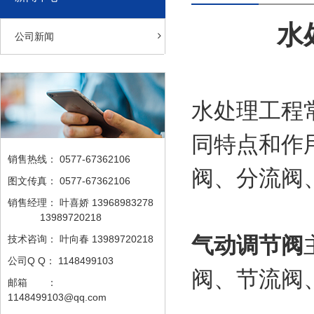
水
公司新闻
水处理工程
同特点和作
销售热线：
0577-67362106
阀、分流阀
图文传真：
0577-67362106
销售经理：
叶喜娇 13968983278
13989720218
气动调节阀
技术咨询：
叶向春 13989720218
公司Q Q：
1148499103
阀、节流阀
邮箱 ：
1148499103@qq.com