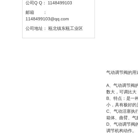
公司Q Q：
1148499103
邮箱 ：
1148499103@qq.com
公司地址：
瓯北镇东瓯工业区
气动调节阀的用
A、气动调节阀
数大，可调比大
B、特点：是一
小，具有极好的
C、气动活塞执
箱体、曲臂、气
D、气动调节阀
调节机构动作。