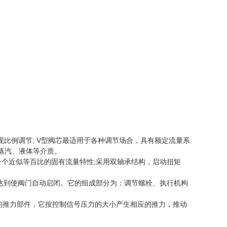
比例调节; V型阀芯最适用于各种调节场合，具有额定流量系
蒸汽、液体等介质。
一个近似等百比的固有流量特性;采用双轴承结构，启动扭矩
达到使阀门自动启闭。它的组成部分为：调节螺栓、执行机构
的推力部件，它按控制信号压力的大小产生相应的推力，推动