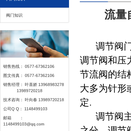
流量
阀门知识
调节阀门用
调节阀和压
销售热线：
0577-67362106
节流阀的结
图文传真：
0577-67362106
销售经理：
叶喜娇 13968983278
大多为针形
13989720218
定.
技术咨询：
叶向春 13989720218
公司Q Q：
1148499103
调节阀主要
邮箱 ：
1148499103@qq.com
之分。调节