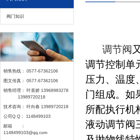
阀门知识
调节阀
调节控制单
销售热线：
0577-67362106
压力、温度
图文传真：
0577-67362106
销售经理：
叶喜娇 13968983278
门组成。如
13989720218
所配执行机
技术咨询：
叶向春 13989720218
公司Q Q：
1148499103
液动调节阀
邮箱 ：
1148499103@qq.com
及抛物线特