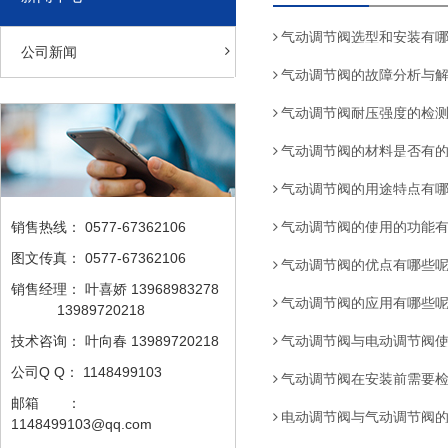
气动调节阀选型和安装有哪
公司新闻
气动调节阀的故障分析与
气动调节阀耐压强度的检
气动调节阀的材料是否有
气动调节阀的用途特点有
销售热线：
0577-67362106
气动调节阀的使用的功能
图文传真：
0577-67362106
气动调节阀的优点有哪些
销售经理：
叶喜娇 13968983278
气动调节阀的应用有哪些
13989720218
技术咨询：
叶向春 13989720218
气动调节阀与电动调节阀
公司Q Q：
1148499103
气动调节阀在安装前需要
邮箱 ：
电动调节阀与气动调节阀
1148499103@qq.com